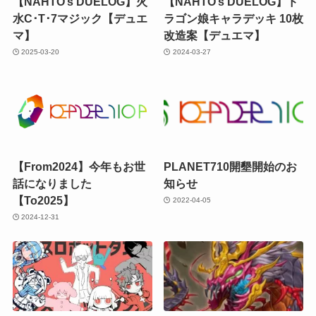
【NAHTO’s DUELOG】火
【NAHTO’s DUELOG】ド
水C･T･7マジック【デュエ
ラゴン娘キャラデッキ 10枚
マ】
改造案【デュエマ】
2025-03-20
2024-03-27
【From2024】今年もお世
PLANET710開墾開始のお
話になりました
知らせ
【To2025】
2022-04-05
2024-12-31