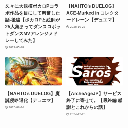
久々に大規模ボカロPコラ
【NAHTO’s DUELOG】
ボ作品を目にして興奮した
ACE-Murked in コレクタ
話-後編【ボカロPと絵師が
ードレーン【デュエマ】
25人集まってダンスロボッ
2025-10-23
トダンスMVアレンジメド
レーしてみた】
2022-05-18
【NAHTO’s DUELOG】魔
【ArcheAgeJP】サービス
誕侵略退化【デュエマ】
終了に寄せて。【最終編 感
謝とこれからの話】
2025-06-24
2024-12-25